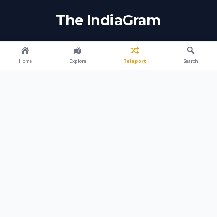
The IndiaGram
Discovering the soul of India, one journey at a
time. Authentic guides for the modern traveler.
Home
Explore
Teleport
Search
© 2026 The IndiaGram. All rights reserved.
EXPLORE
Destinations
About Us
Contact
Privacy Policy