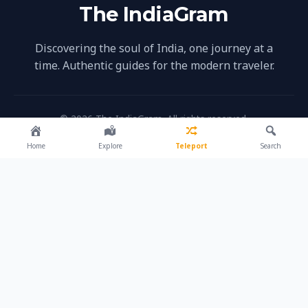
The IndiaGram
Discovering the soul of India, one journey at a
time. Authentic guides for the modern traveler.
© 2026 The IndiaGram. All rights reserved.
Home
Explore
Teleport
Search
EXPLORE
Destinations
About Us
Contact
Privacy Policy